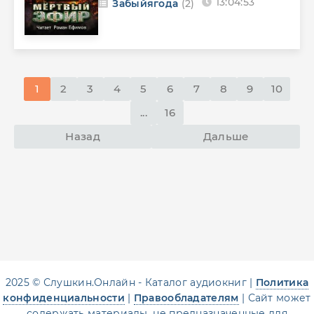
13:04:53
Забыйягода
(2)
1
2
3
4
5
6
7
8
9
10
...
16
Назад
Дальше
2025 © Слушкин.Онлайн - Каталог аудиокниг |
Политика
конфиденциальности
|
Правообладателям
| Сайт может
содержать материалы, не предназначенные для