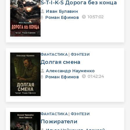
S-T-I-K-S Дорога без конца
Иван Булавин
10:57:02
Роман Ефимов
ФАНТАСТИКА
|
ФЭНТЕЗИ
Долгая смена
Александр Науменко
01:42:24
Роман Ефимов
ФАНТАСТИКА
|
ФЭНТЕЗИ
Пожиратели