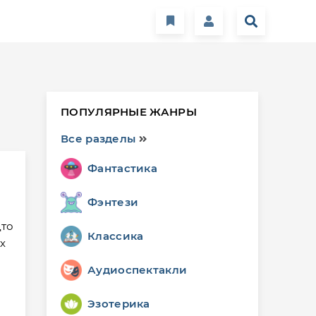
ПОПУЛЯРНЫЕ ЖАНРЫ
Все разделы
Фантастика
Фэнтези
дто
Классика
их
Аудиоспектакли
Эзотерика