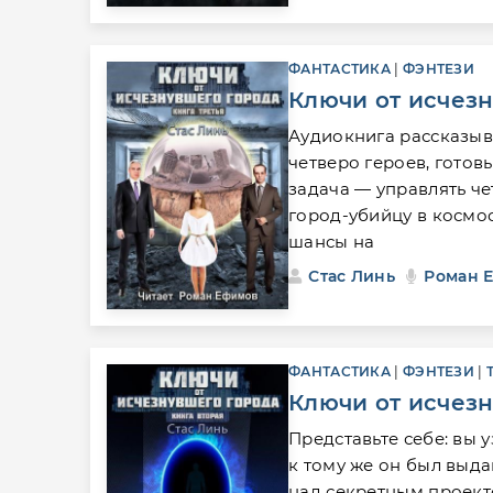
ФАНТАСТИКА
|
ФЭНТЕЗИ
Ключи от исчезн
Аудиокнига рассказыва
четверо героев, готов
задача — управлять ч
город-убийцу в космос
шансы на
Стас Линь
Роман 
ФАНТАСТИКА
|
ФЭНТЕЗИ
|
Ключи от исчезн
Представьте себе: вы 
к тому же он был выд
над секретным проект