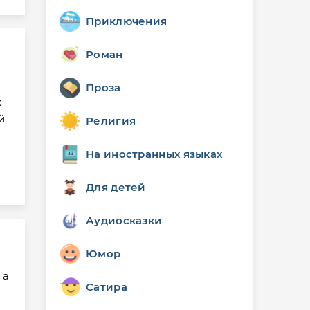
Приключения
Роман
Проза
х
й
Религия
На иностранных языках
Для детей
Аудиосказки
Юмор
 а
Сатира