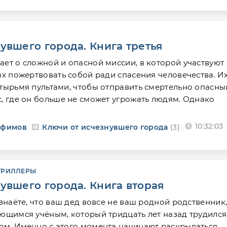
увшего города. Книга третья
ет о сложной и опасной миссии, в которой участвуют
ых пожертвовать собой ради спасения человечества. И
етырьмя пультами, чтобы отправить смертельно опасны
, где он больше не сможет угрожать людям. Однако
10:32:03
Ефимов
Ключи от исчезнувшего города
(3)
ТРИЛЛЕРЫ
увшего города. Книга вторая
узнаёте, что ваш дед вовсе не ваш родной родственник,
ающимся учёным, который тридцать лет назад трудился
ом. Именно с этого момента начинают раскрываться