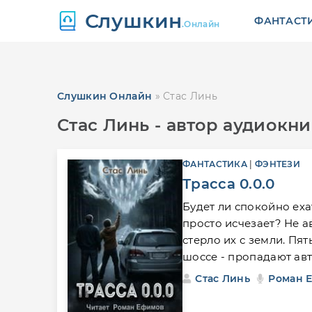
Слушкин
ФАНТАСТ
.Онлайн
Слушкин Онлайн
» Стас Линь
Стас Линь - автор аудиокни
ФАНТАСТИКА
|
ФЭНТЕЗИ
Трасса 0.0.0
Будет ли спокойно еха
просто исчезает? Не а
стерло их с земли. Пя
шоссе - пропадают авт
Стас Линь
Роман 