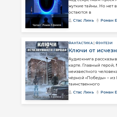
жуткие тайны. Но нет
остаются в
Стас Линь
Роман 
ФАНТАСТИКА
|
ФЭНТЕЗИ
Ключи от исчез
Аудиокнига рассказыв
карте. Главный герой,
неизвестного человек
чёрной «Победы» – из 
таинственного
Стас Линь
Роман 