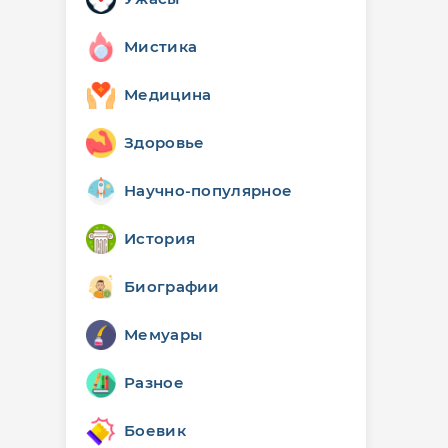
Мистика
Медицина
Здоровье
Научно-популярное
История
Биографии
Мемуары
Разное
Боевик