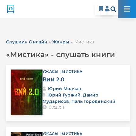
Слушкин Онлайн
»
Жанры
» Мистика
«Мистика» - слушать книги
УЖАСЫ
|
МИСТИКА
Вий 2.0
Юрий Молчан
Юрий Гуржий
,
Дамир
Мударисов
,
Паль Городенский
07:27:11
УЖАСЫ
|
МИСТИКА