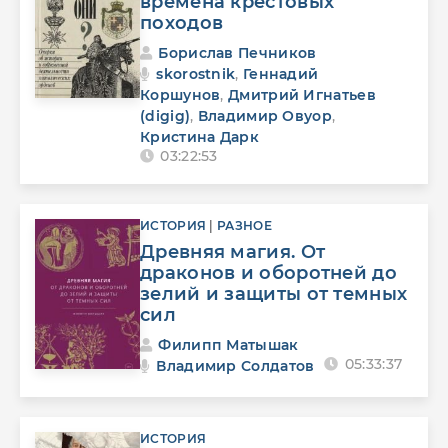
времена крестовых
походов
Борислав Печников
skorostnik
,
Геннадий
Коршунов
,
Дмитрий Игнатьев
(digig)
,
Владимир Овуор
,
Кристина Дарк
03:22:53
ИСТОРИЯ
|
РАЗНОЕ
Древняя магия. От
драконов и оборотней до
зелий и защиты от темных
сил
Филипп Матышак
05:33:37
Владимир Солдатов
ИСТОРИЯ