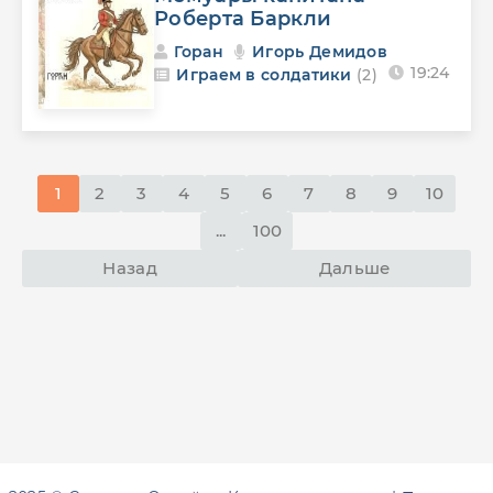
Роберта Баркли
Горан
Игорь Демидов
19:24
Играем в солдатики
(2)
1
2
3
4
5
6
7
8
9
10
...
100
Назад
Дальше