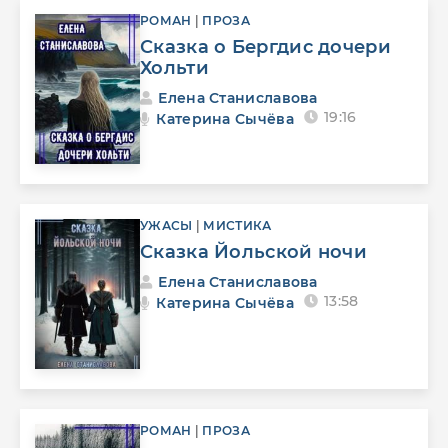
РОМАН
|
ПРОЗА
Сказка о Бергдис дочери
Хольти
Елена Станиславова
19:16
Катерина Сычёва
УЖАСЫ
|
МИСТИКА
Сказка Йольской ночи
Елена Станиславова
13:58
Катерина Сычёва
РОМАН
|
ПРОЗА